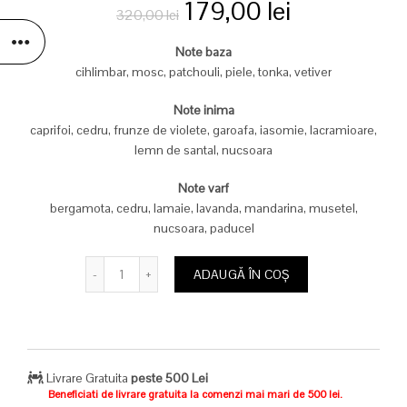
Prețul
Prețul
179,00
lei
320,00
lei
inițial
curent
Note baza
cihlimbar, mosc, patchouli, piele, tonka, vetiver
a
este:
Note inima
fost:
179,00 lei.
caprifoi, cedru, frunze de violete, garoafa, iasomie, lacramioare,
lemn de santal, nucsoara
320,00 lei.
Note varf
bergamota, cedru, lamaie, lavanda, mandarina, musetel,
nucsoara, paducel
Cantitate
ADAUGĂ ÎN COȘ
Livrare Gratuita
peste 500 Lei
Beneficiati de livrare gratuita la comenzi mai mari de 500 lei.