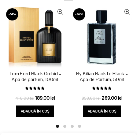
-54%
-69%
Tom Ford Black Orchid –
By Kilian Back to Black –
Apa de parfum, 100ml
Apa de Parfum, 50ml
Prețul
Prețul
Prețul
Prețul
189,00
lei
269,00
lei
410,00
lei
858,00
lei
inițial
curent
inițial
curent
ADAUGĂ ÎN COȘ
ADAUGĂ ÎN COȘ
a
este:
a
este:
fost:
189,00 lei.
fost:
269,00 
410,00 lei.
858,00 lei.