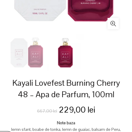
Kayali Lovefest Burning Cherry
48 – Apa de Parfum, 100ml
Prețul
Prețul
229,00
lei
667,00
lei
inițial
curent
Note baza
lemn sfant, boabe de tonka, lemn de guaiac, balsam de Peru,