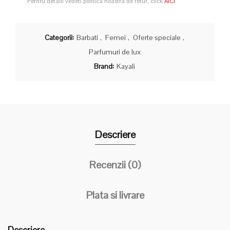
Pentru detalii vedeti politica noastra de retur, click
AICI
.
Categorii:
Barbati
,
Femei
,
Oferte speciale
,
Parfumuri de lux
Brand:
Kayali
Descriere
Recenzii (0)
Plata si livrare
Descriere