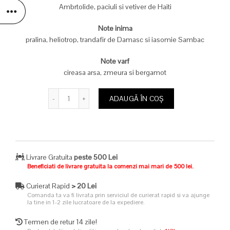
a
este:
Ambrtolide, paciuli si vetiver de Haiti
fost:
229,00 lei
Note inima
pralina, heliotrop, trandafir de Damasc si iasomie Sambac
667,00 lei.
Note varf
cireasa arsa, zmeura si bergamot
Cantitate
ADAUGĂ ÎN COȘ
Livrare Gratuita
peste 500 Lei
Beneficiati de livrare gratuita la comenzi mai mari de 500 lei.
Curierat Rapid
> 20 Lei
Comanda ta va fi livrata prin serviciul de curierat rapid si va ajunge
la tine in 1-2 zile lucratoare de la expediere.
Termen de retur 14 zile!