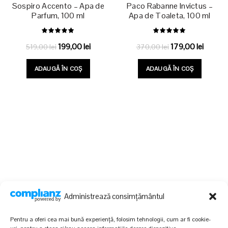
Sospiro Accento – Apa de
Paco Rabanne Invictus –
Parfum, 100 ml
Apa de Toaleta, 100 ml
Prețul
Prețul
Prețul
Prețul
199,00
lei
179,00
lei
519,00
lei
370,00
lei
inițial
curent
inițial
curent
ADAUGĂ ÎN COȘ
ADAUGĂ ÎN COȘ
a
este:
a
este:
fost:
199,00 lei.
fost:
179,00 l
519,00 lei.
370,00 lei.
Administrează consimțământul
Pentru a oferi cea mai bună experiență, folosim tehnologii, cum ar fi cookie-